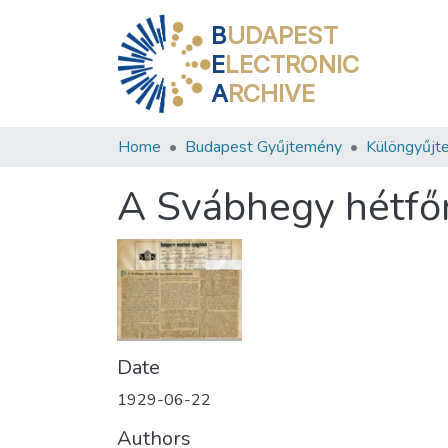
B
UDAPEST
E
LECTRONIC
A
RCHIVE
Home
Budapest Gyűjtemény
Különgyűjt
A Svábhegy hétfőn
Date
1929-06-22
Authors