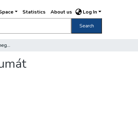
DSpace
Statistics
About us
Log In
Search
A Svábhegy hétfőn üli meg százéves jubileumát
eumát