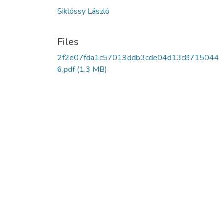
Siklóssy László
Files
2f2e07fda1c57019ddb3cde04d13c8715044
6.pdf
(1.3 MB)