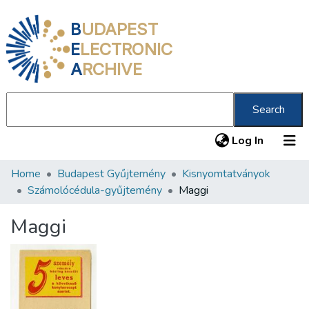
B
UDAPEST
E
LECTRONIC
A
RCHIVE
Search
(current
Log In
Home
Budapest Gyűjtemény
Kisnyomtatványok
Communities & Collections
Számolócédula-gyűjtemény
Maggi
All of DSpace
Maggi
Statistics
About us