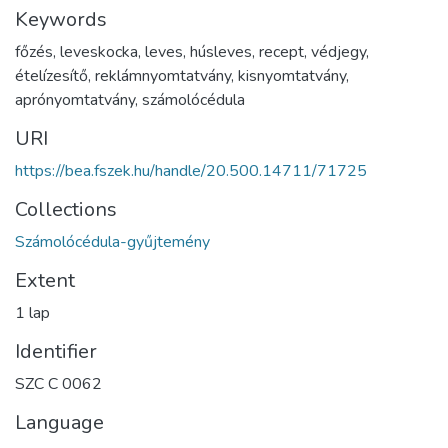
Keywords
főzés
,
leveskocka
,
leves
,
húsleves
,
recept
,
védjegy
,
ételízesítő
,
reklámnyomtatvány
,
kisnyomtatvány
,
aprónyomtatvány
,
számolócédula
URI
https://bea.fszek.hu/handle/20.500.14711/71725
Collections
Számolócédula-gyűjtemény
Extent
1 lap
Identifier
SZC C 0062
Language