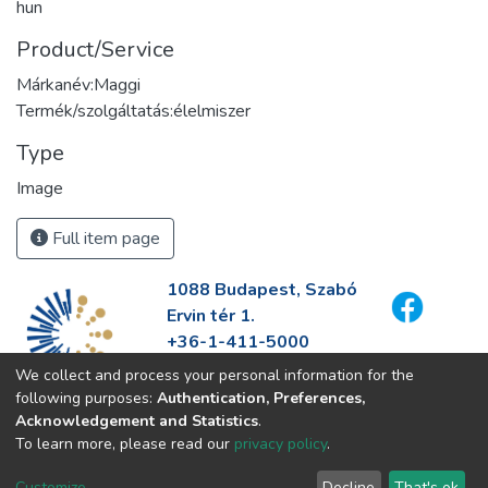
hun
Product/Service
Márkanév:Maggi
Termék/szolgáltatás:élelmiszer
Type
Image
Full item page
1088 Budapest, Szabó
Ervin tér 1.
+36-1-411-5000
info@fszek.hu
We collect and process your personal information for the
https://fszek.hu
following purposes:
Authentication, Preferences,
Acknowledgement and Statistics
.
To learn more, please read our
privacy policy
.
Customize
Decline
That's ok