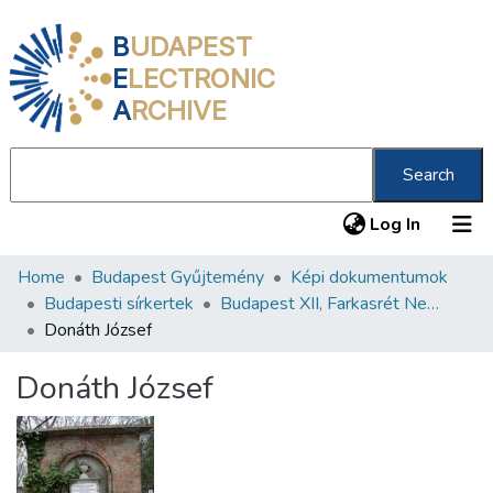
B
UDAPEST
E
LECTRONIC
A
RCHIVE
Search
(current
Log In
Home
Budapest Gyűjtemény
Képi dokumentumok
Communities & Collections
Budapesti sírkertek
Budapest XII, Farkasrét Neológ Zsidó Temető
All of DSpace
Donáth József
Statistics
Donáth József
About us