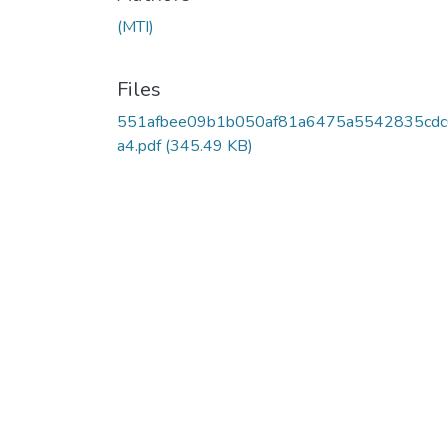
(MTI)
Files
551afbee09b1b050af81a6475a5542835cdc
a4.pdf
(345.49 KB)