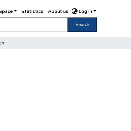
DSpace
Statistics
About us
Log In
Search
en