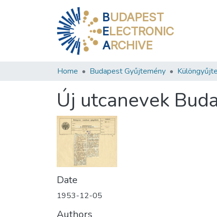
B
UDAPEST
E
LECTRONIC
A
RCHIVE
Home
Budapest Gyűjtemény
Különgyűjt
Új utcanevek Bud
Date
1953-12-05
Authors