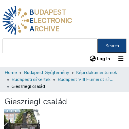
B
UDAPEST
E
LECTRONIC
A
RCHIVE
Search
(current
Log In
Home
Budapest Gyűjtemény
Képi dokumentumok
Communities & Collections
Budapesti sírkertek
Budapest VIII Fiumei út sírkert 3. rész
All of DSpace
Gieszriegl család
Statistics
Gieszriegl család
About us