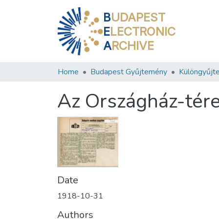
B
UDAPEST
E
LECTRONIC
A
RCHIVE
Home
Budapest Gyűjtemény
Különgyűjt
Az Országház-tér
Date
1918-10-31
Authors