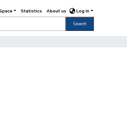
DSpace
Statistics
About us
Log In
Search