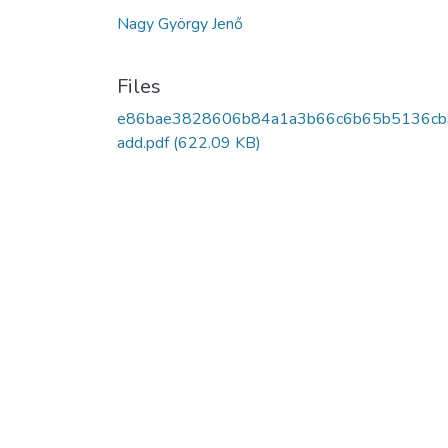
Nagy György Jenő
Files
e86bae3828606b84a1a3b66c6b65b5136c
add.pdf
(622.09 KB)