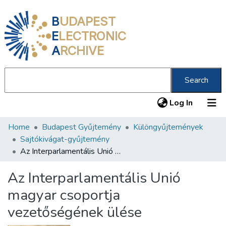
B
UDAPEST
E
LECTRONIC
A
RCHIVE
Search
(current
Log In
Home
Budapest Gyűjtemény
Különgyűjtemények
Communities & Collections
Sajtókivágat-gyűjtemény
All of DSpace
Az Interparlamentális Unió magyar csoportja vezetőségének ülése
Statistics
Az Interparlamentális Unió
About us
magyar csoportja
vezetőségének ülése