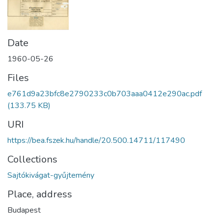
Date
1960-05-26
Files
e761d9a23bfc8e2790233c0b703aaa0412e290ac.pdf
(133.75 KB)
URI
https://bea.fszek.hu/handle/20.500.14711/117490
Collections
Sajtókivágat-gyűjtemény
Place, address
Budapest