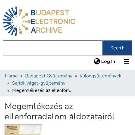
B
UDAPEST
E
LECTRONIC
A
RCHIVE
Search
(current
Log In
Home
Budapest Gyűjtemény
Különgyűjtemények
Communities & Collections
Sajtókivágat-gyűjtemény
All of DSpace
Megemlékezés az ellenforradalom áldozatairól
Statistics
Megemlékezés az
About us
ellenforradalom áldozatairól