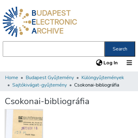
B
UDAPEST
E
LECTRONIC
A
RCHIVE
Search
(current
Log In
Home
Budapest Gyűjtemény
Különgyűjtemények
Communities & Collections
Sajtókivágat-gyűjtemény
Csokonai-bibliográfia
All of DSpace
Csokonai-bibliográfia
Statistics
About us