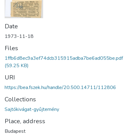
Date
1973-11-18
Files
1ffb6d8ec9a3ef74dcb315915adba7be6ad055be.pdf
(59.25 KB)
URI
https://bea.fszek.hu/handle/20.500.14711/112806
Collections
Sajtókivágat-gyűjtemény
Place, address
Budapest