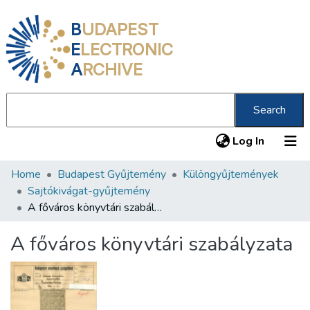
B
UDAPEST
E
LECTRONIC
A
RCHIVE
Search
(current
Log In
Home
Budapest Gyűjtemény
Különgyűjtemények
Communities & Collections
Sajtókivágat-gyűjtemény
All of DSpace
A főváros könyvtári szabályzata
Statistics
A főváros könyvtári szabályzata
About us