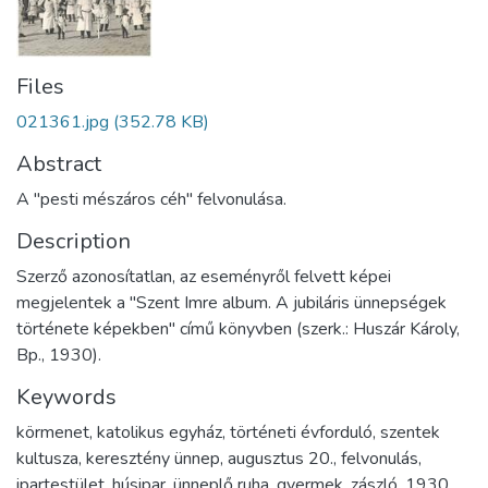
Files
021361.jpg
(352.78 KB)
Abstract
A "pesti mészáros céh" felvonulása.
Description
Szerző azonosítatlan, az eseményről felvett képei
megjelentek a "Szent Imre album. A jubiláris ünnepségek
története képekben" című könyvben (szerk.: Huszár Károly,
Bp., 1930).
Keywords
körmenet
,
katolikus egyház
,
történeti évforduló
,
szentek
kultusza
,
keresztény ünnep
,
augusztus 20.
,
felvonulás
,
ipartestület
,
húsipar
,
ünneplő ruha
,
gyermek
,
zászló
,
1930
,