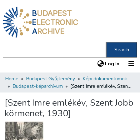
B
UDAPEST
E
LECTRONIC
A
RCHIVE
Search
(current
Log In
Home
Budapest Gyűjtemény
Képi dokumentumok
Communities & Collections
Budapest-képarchívum
[Szent Imre emlékév, Szent Jobb körmenet, 1930]
All of DSpace
[Szent Imre emlékév, Szent Jobb
Statistics
körmenet, 1930]
About us