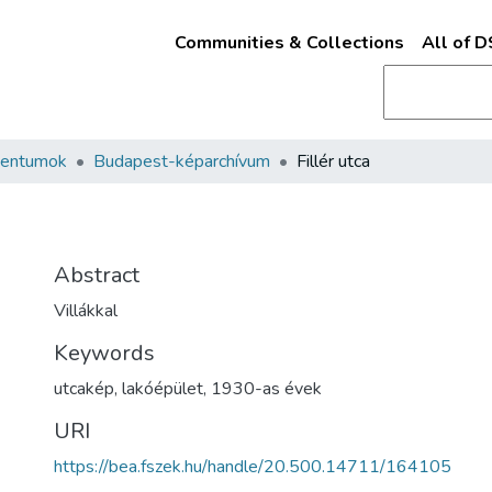
Communities & Collections
All of 
mentumok
Budapest-képarchívum
Fillér utca
Abstract
Villákkal
Keywords
utcakép
,
lakóépület
,
1930-as évek
URI
https://bea.fszek.hu/handle/20.500.14711/164105