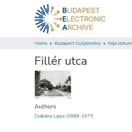
B
UDAPEST
E
LECTRONIC
A
RCHIVE
Home
Budapest Gyűjtemény
Képi doku
Fillér utca
Authors
Csákányi Lajos (1888-19??)