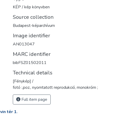
KÉP / kép könyvben
Source collection
Budapest-képarchívum
Image identifier
AN013047
MARC identifier
bibFSZ01502011
Technical details
[Fénykép] /
fotó :,poz., nyomtatott reprodukció, monokróm ;
Full item page
in tér 1.