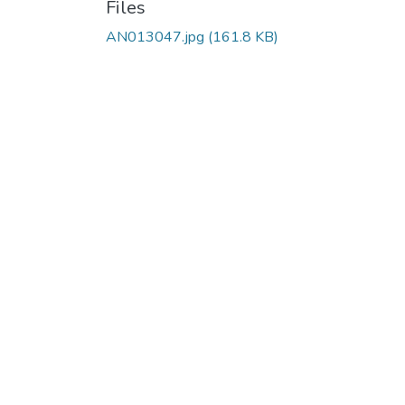
Files
AN013047.jpg
(161.8 KB)