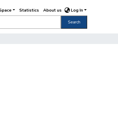
DSpace
Statistics
About us
Log In
Search