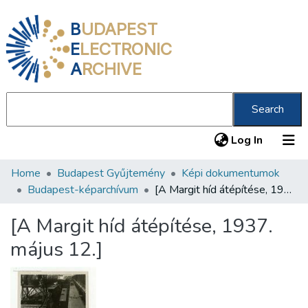
B
UDAPEST
E
LECTRONIC
A
RCHIVE
Search
(current
Log In
Home
Budapest Gyűjtemény
Képi dokumentumok
Communities & Collections
Budapest-képarchívum
[A Margit híd átépítése, 1937. május 12.]
All of DSpace
[A Margit híd átépítése, 1937.
Statistics
május 12.]
About us