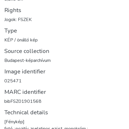
Rights
Jogok: FSZEK
Type
KÉP / önálló kép
Source collection
Budapest-képarchívum
Image identifier
025471
MARC identifier
bibFSZ01901568
Technical details
[Fénykép]
fotó :,pozitív, zselatinos ezüst, monokróm ;