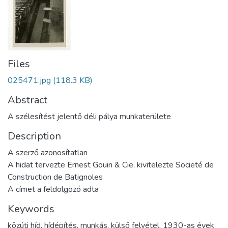
Files
025471.jpg
(118.3 KB)
Abstract
A szélesítést jelentő déli pálya munkaterülete
Description
A szerző azonosítatlan
A hidat tervezte Ernest Gouin & Cie, kivitelezte Societé de
Construction de Batignoles
A címet a feldolgozó adta
Keywords
közúti híd
,
hídépítés
,
munkás
,
külső felvétel
,
1930-as évek