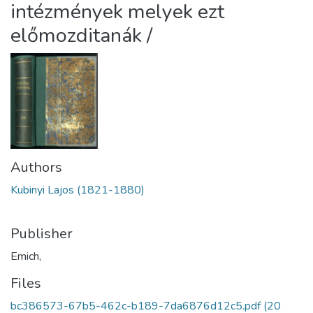
intézmények melyek ezt
előmozditanák /
Authors
Kubinyi Lajos (1821-1880)
Publisher
Emich,
Files
bc386573-67b5-462c-b189-7da6876d12c5.pdf
(20