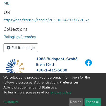
MB)
URI
https://bea.fszek.hu/handle/20.500.14711/177057
Collections
Ballagi-gyűjtemény
Full item page
1088 Budapest, Szabó
Ervin tér 1.
+36-1-411-5000
info@fszek.hu
We collect and process your personal information for the
https://fszek.hu
following purposes:
Authentication, Preferences,
Acknowledgement and Statistics
.
To learn more, please read our
privacy policy
.
Customize
Decline
That's ok