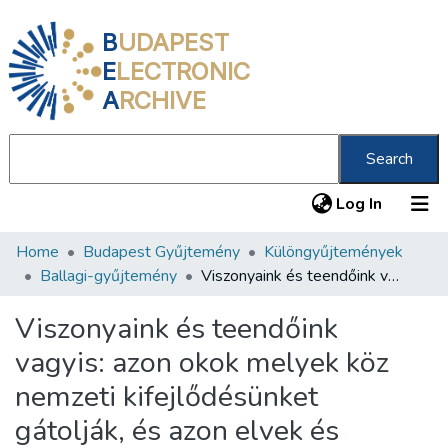
B
UDAPEST
E
LECTRONIC
A
RCHIVE
Search
(current
Log In
Home
Budapest Gyűjtemény
Különgyűjtemények
Communities & Collections
Ballagi-gyűjtemény
Viszonyaink és teendőink vagyis: azon okok melyek köz nemzeti kifejlődésünket gátolják, és azon elvek és intézmények melyek ezt előmozditanák /
All of DSpace
Viszonyaink és teendőink
Statistics
vagyis: azon okok melyek köz
About us
nemzeti kifejlődésünket
gátolják, és azon elvek és