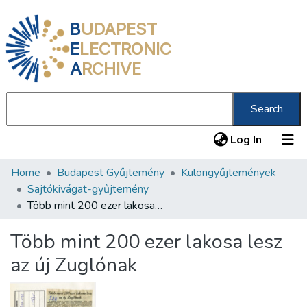
B
UDAPEST
E
LECTRONIC
A
RCHIVE
Search
(current
Log In
Home
Budapest Gyűjtemény
Különgyűjtemények
Communities & Collections
Sajtókivágat-gyűjtemény
All of DSpace
Több mint 200 ezer lakosa lesz az új Zuglónak
Statistics
Több mint 200 ezer lakosa lesz
About us
az új Zuglónak