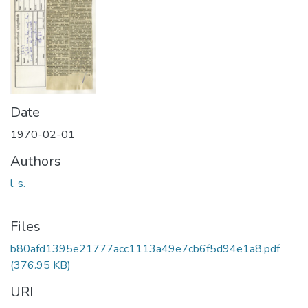
Date
1970-02-01
Authors
l. s.
Files
b80afd1395e21777acc1113a49e7cb6f5d94e1a8.pdf
(376.95 KB)
URI