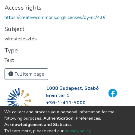
Access rights
https://creativecommons.org/licenses/by-nc/4.0/
Subject
városfejlesztés
Type
Text
Full item page
1088 Budapest, Szabó
Ervin tér 1.
+36-1-411-5000
info@fszek.hu
We collect and process your personal information for the
https://fszek.hu
following purposes:
Authentication, Preferences,
Acknowledgement and Statistics
.
To learn more, please read our
privacy policy
.