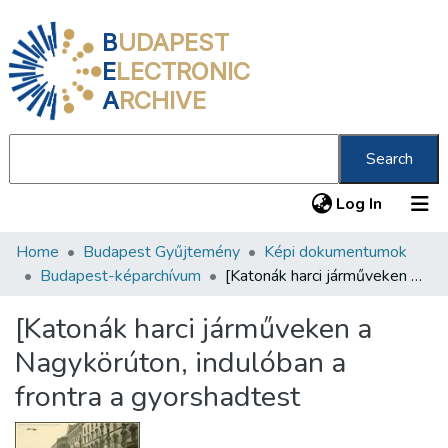
B
UDAPEST
E
LECTRONIC
A
RCHIVE
Search
(current
Log In
Home
Budapest Gyűjtemény
Képi dokumentumok
Communities & Collections
Budapest-képarchívum
[Katonák harci járműveken a Nagykörúton, indulóban a frontra a gyorshadtest
All of DSpace
[Katonák harci járműveken a
Statistics
Nagykörúton, indulóban a
About us
frontra a gyorshadtest