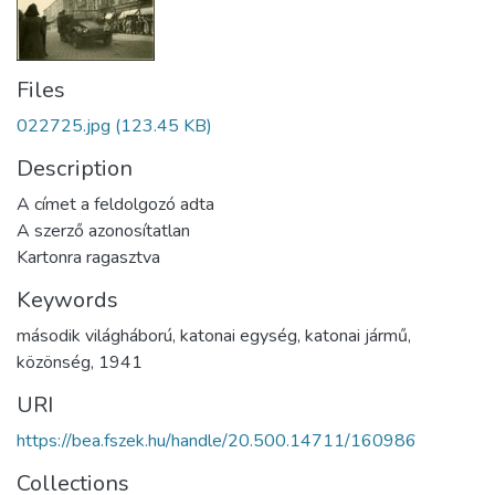
Files
022725.jpg
(123.45 KB)
Description
A címet a feldolgozó adta
A szerző azonosítatlan
Kartonra ragasztva
Keywords
második világháború
,
katonai egység
,
katonai jármű
,
közönség
,
1941
URI
https://bea.fszek.hu/handle/20.500.14711/160986
Collections