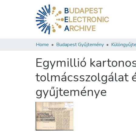
B
UDAPEST
E
LECTRONIC
A
RCHIVE
Home
Budapest Gyűjtemény
Különgyűjt
Egymillió kartonos
tolmácsszolgálat 
gyűjteménye