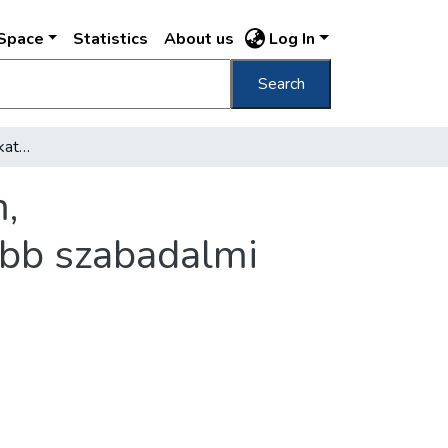
DSpace
Statistics
About us
Log In
Search
Egymillió kartonos szakkatalógus, mikrofilm, tolmácsszolgálat és Európa egyik legnagyobb szabadalmi gyűjteménye
,
obb szabadalmi