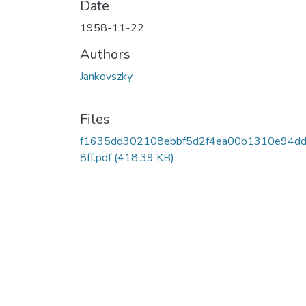
Date
1958-11-22
Authors
Jankovszky
Files
f1635dd302108ebbf5d2f4ea00b1310e94d
8ff.pdf
(418.39 KB)