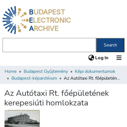
B
UDAPEST
E
LECTRONIC
A
RCHIVE
Search
(current
Log In
Home
Budapest Gyűjtemény
Képi dokumentumok
Communities & Collections
Budapest-képarchívum
Az Autótaxi Rt. főépületének kerepesiúti homlokzata
All of DSpace
Az Autótaxi Rt. főépületének
Statistics
kerepesiúti homlokzata
About us