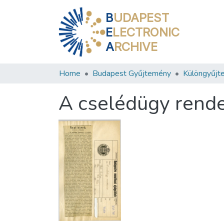
B
UDAPEST
E
LECTRONIC
A
RCHIVE
Home
Budapest Gyűjtemény
Különgyűjt
A cselédügy rend