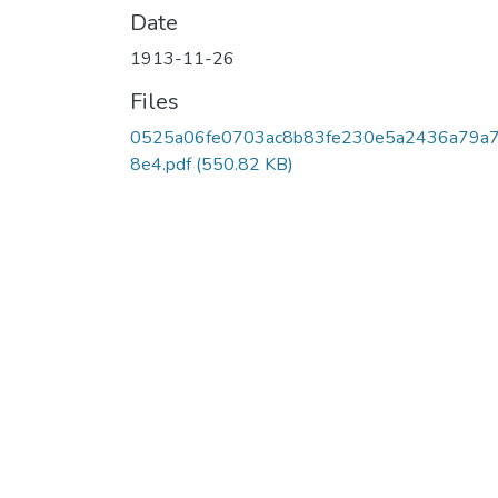
Date
1913-11-26
Files
0525a06fe0703ac8b83fe230e5a2436a79a
8e4.pdf
(550.82 KB)