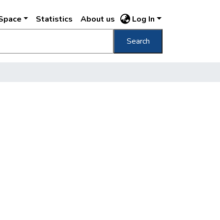
DSpace
Statistics
About us
Log In
Search