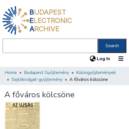
B
UDAPEST
E
LECTRONIC
A
RCHIVE
Search
(current
Log In
Home
Budapest Gyűjtemény
Különgyűjtemények
Communities & Collections
Sajtókivágat-gyűjtemény
A főváros kölcsöne
All of DSpace
A főváros kölcsöne
Statistics
About us