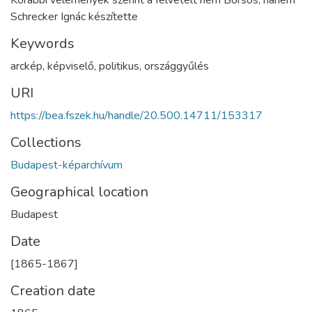
Korábbi vélemények szerint a felvételt nem Borsos, hanem
Schrecker Ignác készítette
Keywords
arckép
,
képviselő
,
politikus
,
országgyűlés
URI
https://bea.fszek.hu/handle/20.500.14711/153317
Collections
Budapest-képarchívum
Geographical location
Budapest
Date
[1865-1867]
Creation date