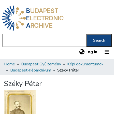
B
UDAPEST
E
LECTRONIC
A
RCHIVE
Search
(current
Log In
Home
Budapest Gyűjtemény
Képi dokumentumok
Communities & Collections
Budapest-képarchívum
Széky Péter
All of DSpace
Széky Péter
Statistics
About us