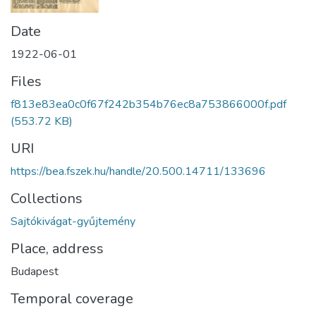
Date
1922-06-01
Files
f813e83ea0c0f67f242b354b76ec8a753866000f.pdf
(553.72 KB)
URI
https://bea.fszek.hu/handle/20.500.14711/133696
Collections
Sajtókivágat-gyűjtemény
Place, address
Budapest
Temporal coverage