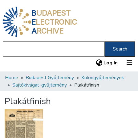
B
UDAPEST
E
LECTRONIC
A
RCHIVE
Search
(current
Log In
Home
Budapest Gyűjtemény
Különgyűjtemények
Communities & Collections
Sajtókivágat-gyűjtemény
Plakátfinish
All of DSpace
Plakátfinish
Statistics
About us