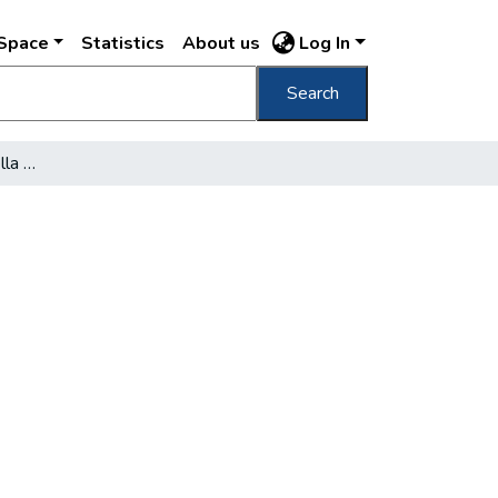
DSpace
Statistics
About us
Log In
Search
I problemi e il Museo della Terra