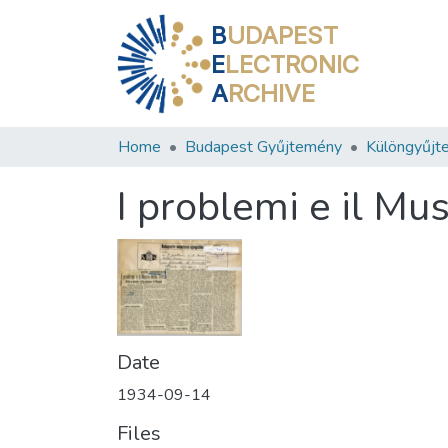
B
UDAPEST
E
LECTRONIC
A
RCHIVE
Home
Budapest Gyűjtemény
Különgyűjt
I problemi e il Mu
Date
1934-09-14
Files