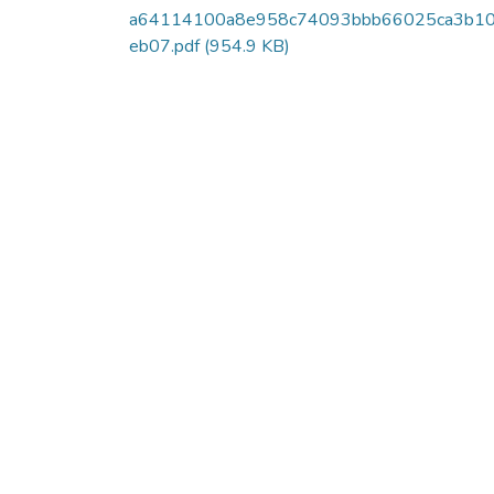
a64114100a8e958c74093bbb66025ca3b1
eb07.pdf
(954.9 KB)