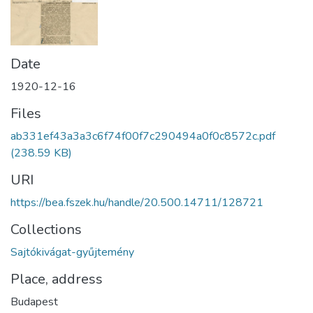
Date
1920-12-16
Files
ab331ef43a3a3c6f74f00f7c290494a0f0c8572c.pdf
(238.59 KB)
URI
https://bea.fszek.hu/handle/20.500.14711/128721
Collections
Sajtókivágat-gyűjtemény
Place, address
Budapest