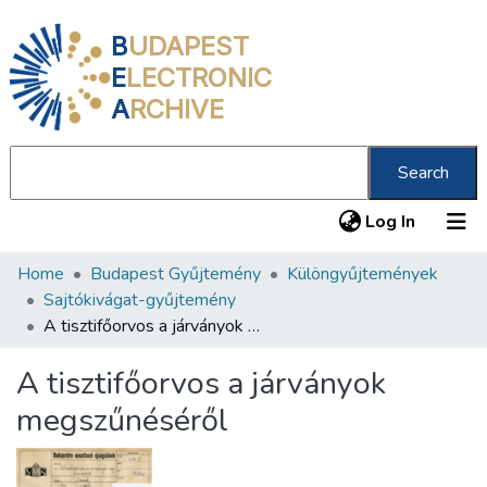
B
UDAPEST
E
LECTRONIC
A
RCHIVE
Search
(current
Log In
Home
Budapest Gyűjtemény
Különgyűjtemények
Communities & Collections
Sajtókivágat-gyűjtemény
All of DSpace
A tisztifőorvos a járványok megszűnéséről
Statistics
A tisztifőorvos a járványok
About us
megszűnéséről