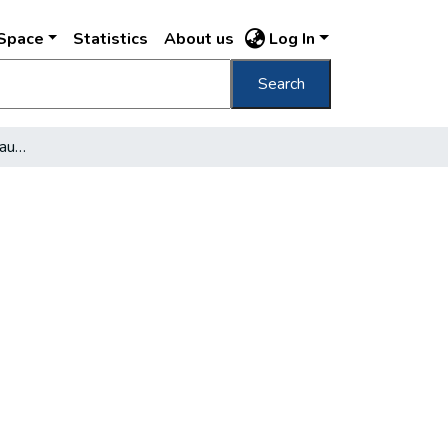
DSpace
Statistics
About us
Log In
Search
Das Goldauleihen der Hauptstadt