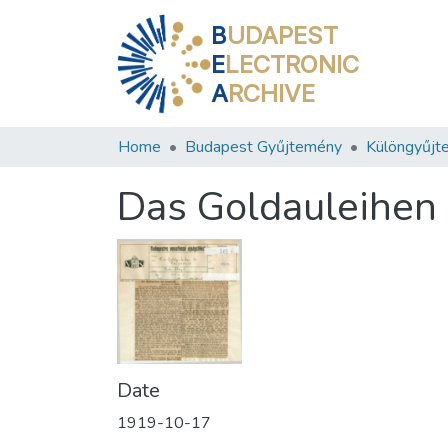
B
UDAPEST
E
LECTRONIC
A
RCHIVE
Home
Budapest Gyűjtemény
Különgyűjt
Das Goldauleihen 
Date
1919-10-17