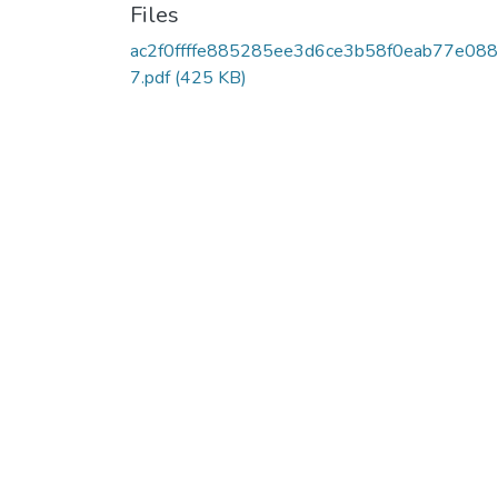
Files
ac2f0ffffe885285ee3d6ce3b58f0eab77e08
7.pdf
(425 KB)