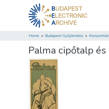
B
UDAPEST
E
LECTRONIC
A
RCHIVE
Home
Budapest Gyűjtemény
Kisnyomtat
Palma cipőtalp és