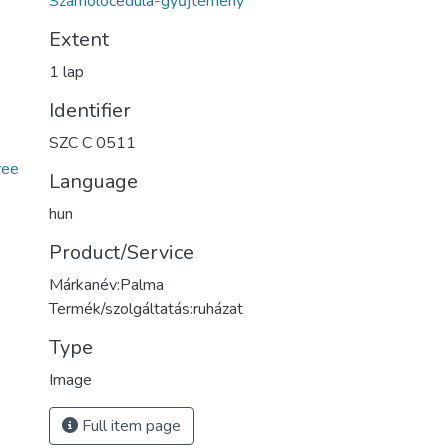
Számolócédula-gyűjtemény
Extent
1 lap
Identifier
SZC C 0511
ree
Language
hun
Product/Service
Márkanév:Palma
Termék/szolgáltatás:ruházat
Type
Image
Full item page