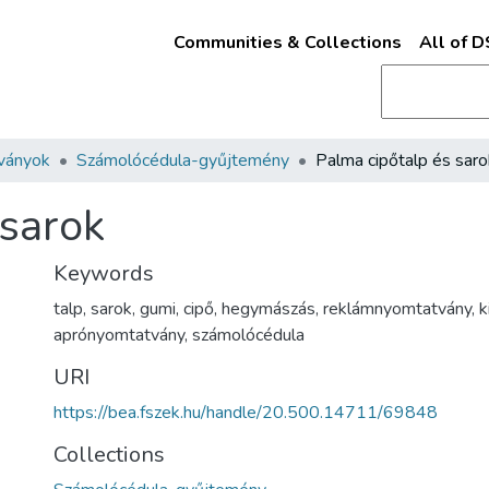
Communities & Collections
All of 
ványok
Számolócédula-gyűjtemény
Palma cipőtalp és saro
 sarok
Keywords
talp
,
sarok
,
gumi
,
cipő
,
hegymászás
,
reklámnyomtatvány
,
k
aprónyomtatvány
,
számolócédula
URI
https://bea.fszek.hu/handle/20.500.14711/69848
Collections