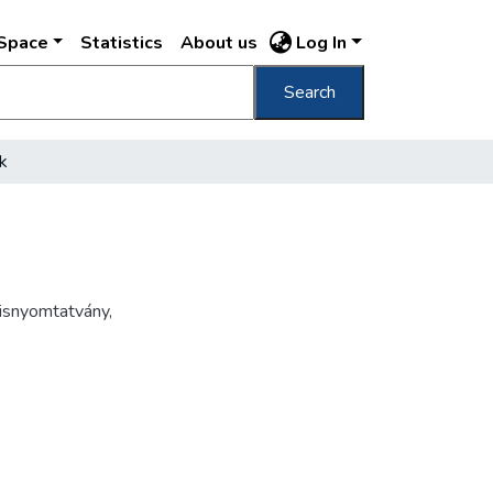
DSpace
Statistics
About us
Log In
Search
k
isnyomtatvány
,