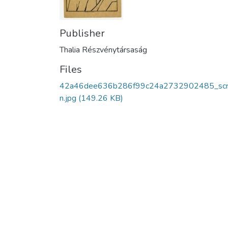
Publisher
Thalia Részvénytársaság
Files
42a46dee636b286f99c24a2732902485_sc
n.jpg
(149.26 KB)