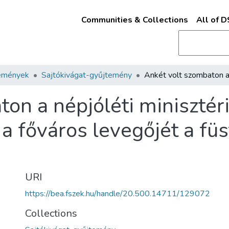
Communities & Collections
All of 
emények
Sajtókivágat-gyűjtemény
ton a népjóléti miniszté
 főváros levegőjét a füs
URI
https://bea.fszek.hu/handle/20.500.14711/129072
Collections