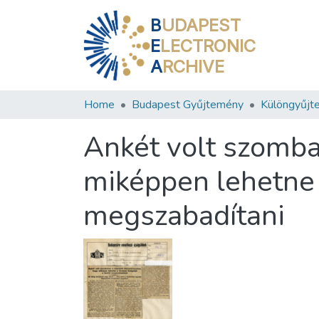
B
UDAPEST
E
LECTRONIC
A
RCHIVE
Home
Budapest Gyűjtemény
Különgyűjt
Ankét volt szomba
miképpen lehetne a
megszabadítani