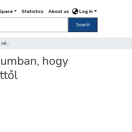
DSpace
Statistics
About us
Log In
Search
Ankét volt szombaton a népjóléti minisztériumban, hogy miképpen lehetne a főváros levegőjét a füsttől megszabadítani
riumban, hogy
ttől