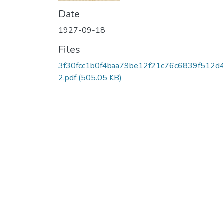
Date
1927-09-18
Files
3f30fcc1b0f4baa79be12f21c76c6839f512d
2.pdf
(505.05 KB)