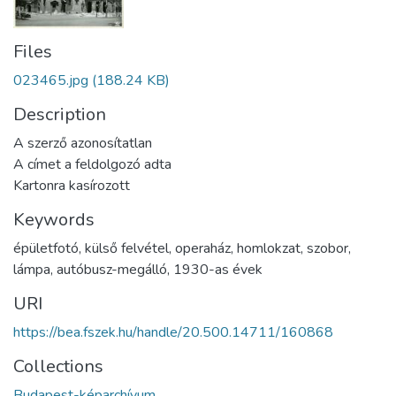
Files
023465.jpg
(188.24 KB)
Description
A szerző azonosítatlan
A címet a feldolgozó adta
Kartonra kasírozott
Keywords
épületfotó
,
külső felvétel
,
operaház
,
homlokzat
,
szobor
,
lámpa
,
autóbusz-megálló
,
1930-as évek
URI
https://bea.fszek.hu/handle/20.500.14711/160868
Collections
Budapest-képarchívum