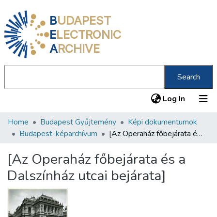
B
UDAPEST
E
LECTRONIC
A
RCHIVE
Search
(current
Log In
Home
Budapest Gyűjtemény
Képi dokumentumok
Communities & Collections
Budapest-képarchívum
[Az Operaház főbejárata és a Dalszínház utcai bejárata]
All of DSpace
[Az Operaház főbejárata és a
Statistics
Dalszínház utcai bejárata]
About us