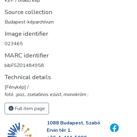
KÉP / önálló kép
Source collection
Budapest-képarchívum
Image identifier
023465
MARC identifier
bibFSZ01484958
Technical details
[Fénykép] /
fotó :,poz., zselatinos ezüst, monokróm ;
Full item page
1088 Budapest, Szabó
Ervin tér 1.