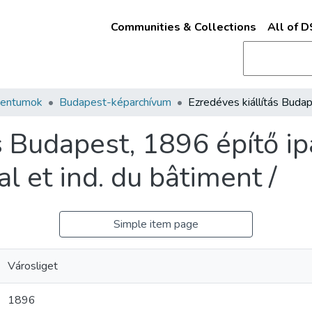
Communities & Collections
All of 
mentumok
Budapest-képarchívum
s Budapest, 1896 építő ip
l et ind. du bâtiment /
Simple item page
Városliget
1896