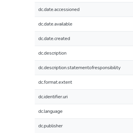
dc.date.accessioned
dc.date.available
dc.date.created
dc.description
dc.description.statementofresponsibility
dc.format.extent
dc.identifier.uri
dc.language
dc.publisher