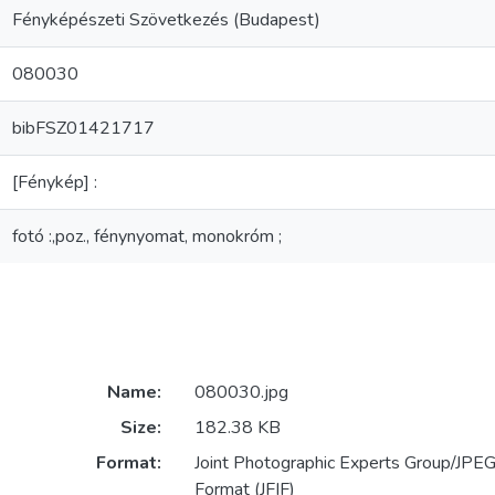
Fényképészeti Szövetkezés (Budapest)
080030
bibFSZ01421717
[Fénykép] :
fotó :,poz., fénynyomat, monokróm ;
Name:
080030.jpg
Size:
182.38 KB
Format:
Joint Photographic Experts Group/JPEG 
Format (JFIF)