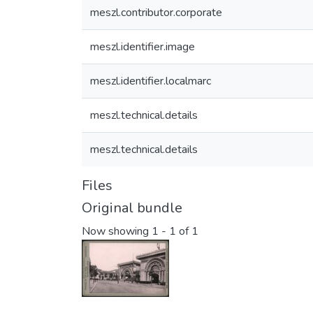
meszl.contributor.corporate
meszl.identifier.image
meszl.identifier.localmarc
meszl.technical.details
meszl.technical.details
Files
Original bundle
Now showing
1 - 1 of 1