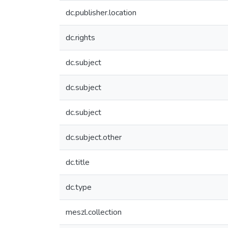
dc.publisher.location
dc.rights
dc.subject
dc.subject
dc.subject
dc.subject.other
dc.title
dc.type
meszl.collection