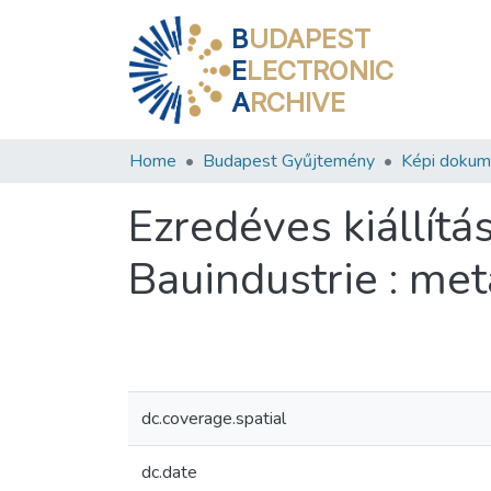
B
UDAPEST
E
LECTRONIC
A
RCHIVE
Home
Budapest Gyűjtemény
Képi doku
Ezredéves kiállítá
Bauindustrie : meta
dc.coverage.spatial
dc.date