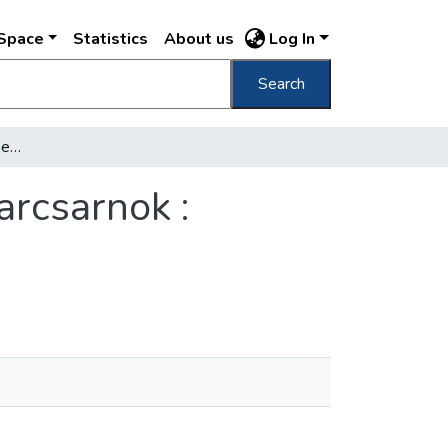
DSpace
Statistics
About us
Log In
Search
Ezredéves kiállítás Budapest, 1896 építő iparcsarnok : Bauindustrie : metal et ind. du bâtiment /
arcsarnok :