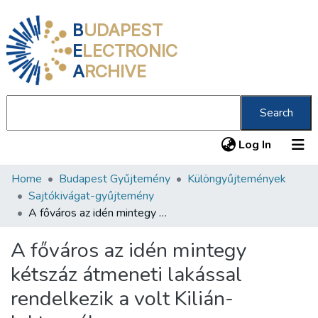
B
UDAPEST
E
LECTRONIC
A
RCHIVE
Search
(current
Log In
Home
Budapest Gyűjtemény
Különgyűjtemények
Communities & Collections
Sajtókivágat-gyűjtemény
All of DSpace
A főváros az idén mintegy kétszáz átmeneti lakással rendelkezik a volt Kilián-laktanyában
Statistics
A főváros az idén mintegy
About us
kétszáz átmeneti lakással
rendelkezik a volt Kilián-