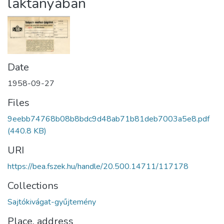
laktanyában
Date
1958-09-27
Files
9eebb74768b08b8bdc9d48ab71b81deb7003a5e8.pdf
(440.8 KB)
URI
https://bea.fszek.hu/handle/20.500.14711/117178
Collections
Sajtókivágat-gyűjtemény
Place, address