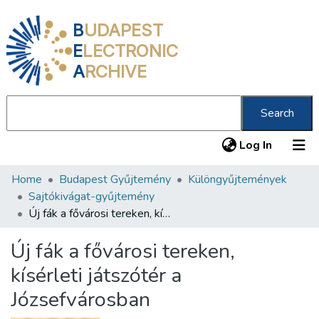
B
UDAPEST
E
LECTRONIC
A
RCHIVE
Search
(current
Log In
Home
Budapest Gyűjtemény
Különgyűjtemények
Communities & Collections
Sajtókivágat-gyűjtemény
All of DSpace
Új fák a fővárosi tereken, kísérleti játszótér a Józsefvárosban
Statistics
Új fák a fővárosi tereken,
About us
kísérleti játszótér a
Józsefvárosban