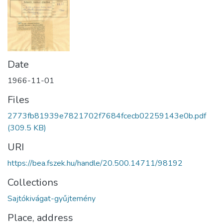
Date
1966-11-01
Files
2773fb81939e7821702f7684fcecb02259143e0b.pdf
(309.5 KB)
URI
https://bea.fszek.hu/handle/20.500.14711/98192
Collections
Sajtókivágat-gyűjtemény
Place, address