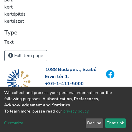
park
kert
kertépítés
kertészet
Type
Text
Full item page
1088 Budapest, Szabó
Ervin tér 1.
+36-1-411-5000
info@fszek.hu
We collect and process your personal information for the
https://fszek.hu
following purposes:
Authentication, Preferences,
Acknowledgement and Statistics
.
To learn more, please read our
privacy policy
.
Customize
Decline
That's ok