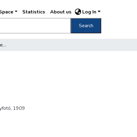
DSpace
Statistics
About us
Log In
Search
Szerkocsi Fourgon = Harveturilo
yfotó
,
1909