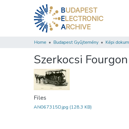
B
UDAPEST
E
LECTRONIC
A
RCHIVE
Home
Budapest Gyűjtemény
Képi doku
Szerkocsi Fourgon
Files
AN067315D.jpg
(128.3 KB)