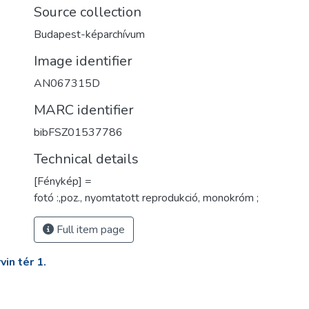
Source collection
Budapest-képarchívum
Image identifier
AN067315D
MARC identifier
bibFSZ01537786
Technical details
[Fénykép] =
fotó :,poz., nyomtatott reprodukció, monokróm ;
Full item page
in tér 1.