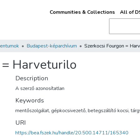
Communities & Collections
All of 
mentumok
Budapest-képarchívum
 = Harveturilo
Description
A szerző azonosítatlan
Keywords
mentőszolgálat
,
gépkocsivezető
,
betegszállító kocsi
,
tárg
URI
https://bea.fszek.hu/handle/20.500.14711/165340