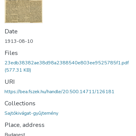
Date
1913-08-10
Files
23edb38382ae38d98a2388540e803ee9525785f1.pdf
(577.31 KB)
URI
https://bea.fszek.hu/handle/20.500.14711/126181
Collections
Sajtókivágat-gyűjtemény
Place, address
Budapest