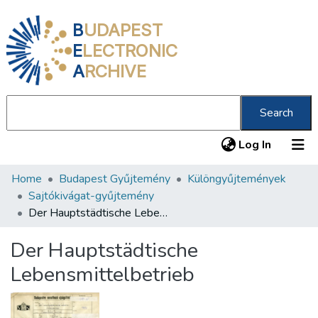
B
UDAPEST
E
LECTRONIC
A
RCHIVE
Search
(current
Log In
Home
Budapest Gyűjtemény
Különgyűjtemények
Communities & Collections
Sajtókivágat-gyűjtemény
All of DSpace
Der Hauptstädtische Lebensmittelbetrieb
Statistics
Der Hauptstädtische
About us
Lebensmittelbetrieb