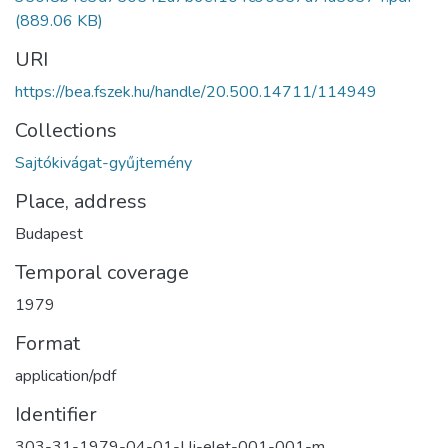
(889.06 KB)
URI
https://bea.fszek.hu/handle/20.500.14711/114949
Collections
Sajtókivágat-gyűjtemény
Place, address
Budapest
Temporal coverage
1979
Format
application/pdf
Identifier
303-31-1979-04-01-Uj-elet-001-001-m