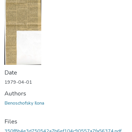
Date
1979-04-01
Authors
Benoschofsky Ilona
Files
350f8b4e3d750542a7b6ef104c90557a7fa56374.pdf