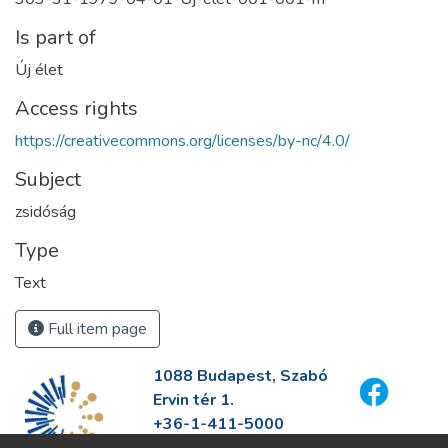
Is part of
Új élet
Access rights
https://creativecommons.org/licenses/by-nc/4.0/
Subject
zsidóság
Type
Text
Full item page
1088 Budapest, Szabó
Ervin tér 1.
+36-1-411-5000