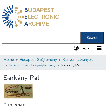
B
UDAPEST
E
LECTRONIC
A
RCHIVE
Search
(current
Log In
Home
Budapest Gyűjtemény
Kisnyomtatványok
Communities & Collections
Számolócédula-gyűjtemény
Sárkány Pál
All of DSpace
Sárkány Pál
Statistics
About us
Publisher