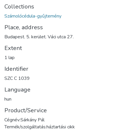
Collections
Számolócédula-gyűjtemény
Place, address
Budapest. 5. kerület. Váci utca 27.
Extent
1 lap
Identifier
SZC C 1039
Language
hun
Product/Service
Cégnév:Sárkány Pál
Termék/szolgáltatás:háztartási cikk