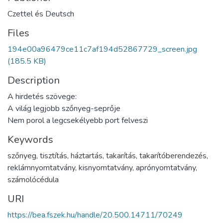
Czettel és Deutsch
Files
194e00a96479ce11c7af194d52867729_screen.jpg
(185.5 KB)
Description
A hirdetés szövege:
A világ legjobb szőnyeg-seprője
Nem porol a legcsekélyebb port felveszi
Keywords
szőnyeg
,
tisztítás
,
háztartás
,
takarítás
,
takarítóberendezés
,
reklámnyomtatvány
,
kisnyomtatvány
,
aprónyomtatvány
,
számolócédula
URI
https://bea.fszek.hu/handle/20.500.14711/70249