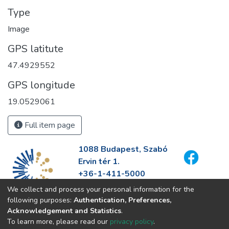
Type
Image
GPS latitute
47.4929552
GPS longitude
19.0529061
Full item page
1088 Budapest, Szabó
Ervin tér 1.
+36-1-411-5000
info@fszek.hu
We collect and process your personal information for the
https://fszek.hu
following purposes:
Authentication, Preferences,
Acknowledgement and Statistics
.
To learn more, please read our
privacy policy
.