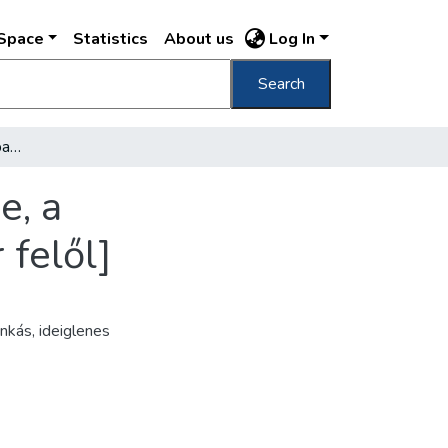
DSpace
Statistics
About us
Log In
Search
[Pénzügyminisztérium új palotájának építése, a Szentháromság téri szárny építése az udvar felől]
e, a
 felől]
nkás
,
ideiglenes