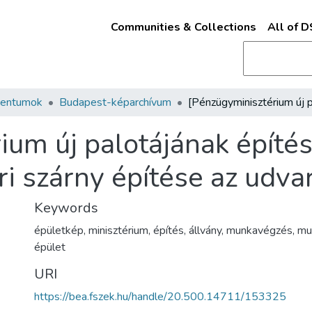
Communities & Collections
All of 
mentumok
Budapest-képarchívum
um új palotájának építés
 szárny építése az udvar
Keywords
épületkép
,
minisztérium
,
építés
,
állvány
,
munkavégzés
,
mu
épület
URI
https://bea.fszek.hu/handle/20.500.14711/153325