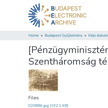
B
UDAPEST
E
LECTRONIC
A
RCHIVE
Home
Budapest Gyűjtemény
Képi doku
[Pénzügyminisztéri
Szentháromság téri
Files
020886.jpg
(192.1 KB)