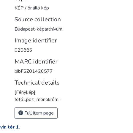
KÉP / önálló kép
Source collection
Budapest-képarchívum
Image identifier
020886
MARC identifier
bibFSZ01426577
Technical details
[Fénykép]
fotó :,poz., monokróm ;
Full item page
in tér 1.