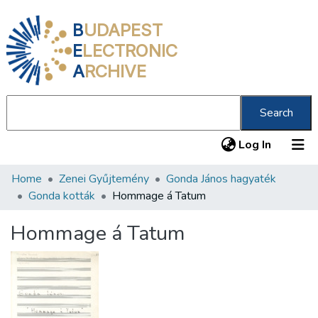
B
UDAPEST
E
LECTRONIC
A
RCHIVE
Search
(current
Log In
Home
Zenei Gyűjtemény
Gonda János hagyaték
Communities & Collections
Gonda kották
Hommage á Tatum
All of DSpace
Hommage á Tatum
Statistics
About us