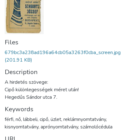
Files
679bc3a238ad196a64cb05a3263f0cba_screen.jpg
(201.91 KB)
Description
A hirdetés szövege:
Cipő különlegességek méret után!
Hegedűs Sándor utca 7.
Keywords
férfi
,
nő
,
lábbeli
,
cipő
,
üzlet
,
reklámnyomtatvány
,
kisnyomtatvány
,
aprónyomtatvány
,
számolócédula
URI