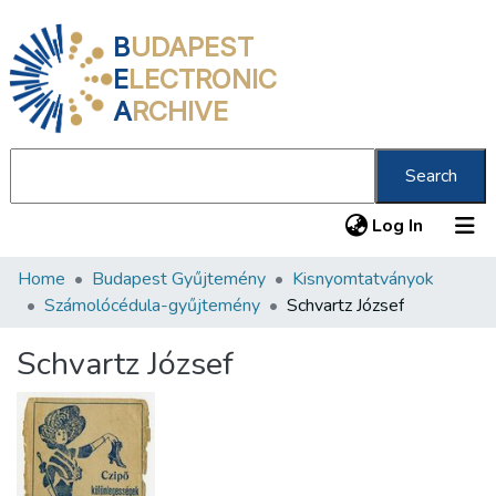
B
UDAPEST
E
LECTRONIC
A
RCHIVE
Search
(current
Log In
Home
Budapest Gyűjtemény
Kisnyomtatványok
Communities & Collections
Számolócédula-gyűjtemény
Schvartz József
All of DSpace
Schvartz József
Statistics
About us