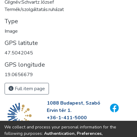
Cégnév:Schvartz József
Termék/szolgáltatás:ruházat
Type
Image
GPS latitute
47.5042045
GPS longitude
19.0656679
Full item page
1088 Budapest, Szabó
Ervin tér 1.
+36-1-411-5000
info@fszek.hu
We collect and process your personal information for the
https://fszek.hu
following purposes:
Authentication, Preferences,