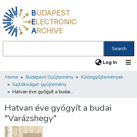
B
UDAPEST
E
LECTRONIC
A
RCHIVE
Search
(current
Log In
Home
Budapest Gyűjtemény
Különgyűjtemények
Communities & Collections
Sajtókivágat-gyűjtemény
All of DSpace
Hatvan éve gyógyít a budai "Varázshegy"
Statistics
Hatvan éve gyógyít a budai
About us
"Varázshegy"