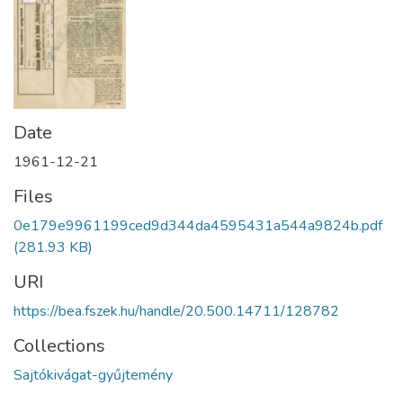
Date
1961-12-21
Files
0e179e9961199ced9d344da4595431a544a9824b.pdf
(281.93 KB)
URI
https://bea.fszek.hu/handle/20.500.14711/128782
Collections
Sajtókivágat-gyűjtemény