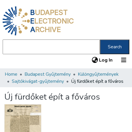
B
UDAPEST
E
LECTRONIC
A
RCHIVE
Search
(current
Log In
Home
Budapest Gyűjtemény
Különgyűjtemények
Communities & Collections
Sajtókivágat-gyűjtemény
Új fürdőket épít a főváros
All of DSpace
Új fürdőket épít a főváros
Statistics
About us