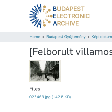
B
UDAPEST
E
LECTRONIC
A
RCHIVE
Home
Budapest Gyűjtemény
Képi doku
[Felborult villam
Files
023463.jpg
(142.8 KB)