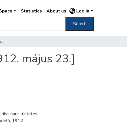
DSpace
Statistics
About us
Log In
Search
[Felborult villamos a Nagymező utcában, 1912. május 23.]
912. május 23.]
itikai harc
,
tüntetés
,
adelő
,
1912