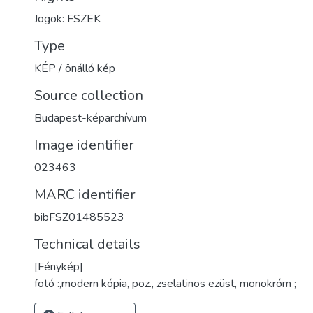
Jogok: FSZEK
Type
KÉP / önálló kép
Source collection
Budapest-képarchívum
Image identifier
023463
MARC identifier
bibFSZ01485523
Technical details
[Fénykép]
fotó :,modern kópia, poz., zselatinos ezüst, monokróm ;