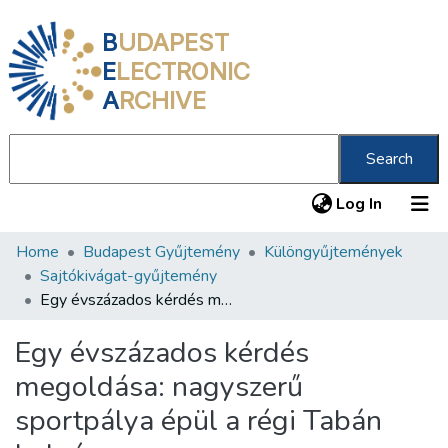
B
UDAPEST
E
LECTRONIC
A
RCHIVE
Search
(current
Log In
Home
Budapest Gyűjtemény
Különgyűjtemények
Communities & Collections
Sajtókivágat-gyűjtemény
All of DSpace
Egy évszázados kérdés megoldása: nagyszerű sportpálya épül a régi Tabán helyén
Statistics
Egy évszázados kérdés
About us
megoldása: nagyszerű
sportpálya épül a régi Tabán