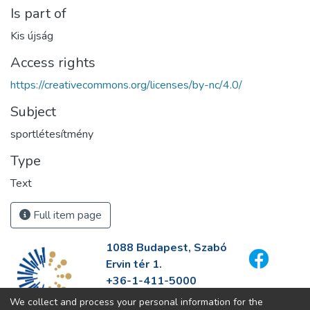
Is part of
Kis újság
Access rights
https://creativecommons.org/licenses/by-nc/4.0/
Subject
sportlétesítmény
Type
Text
Full item page
1088 Budapest, Szabó
Ervin tér 1.
+36-1-411-5000
info@fszek.hu
We collect and process your personal information for the