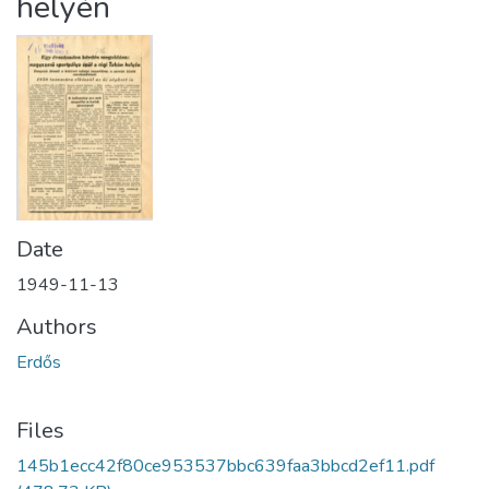
helyén
Date
1949-11-13
Authors
Erdős
Files
145b1ecc42f80ce953537bbc639faa3bbcd2ef11.pdf