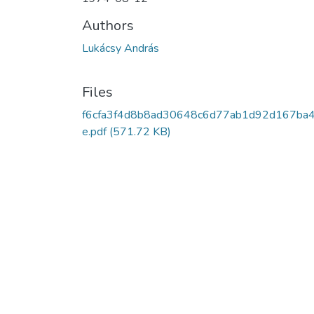
Authors
Lukácsy András
Files
f6cfa3f4d8b8ad30648c6d77ab1d92d167ba4
e.pdf
(571.72 KB)