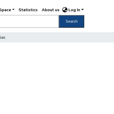
DSpace
Statistics
About us
Log In
Search
Sas