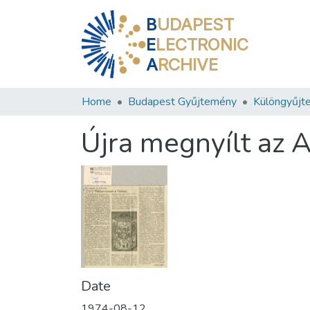
B
UDAPEST
E
LECTRONIC
A
RCHIVE
Home
Budapest Gyűjtemény
Különgyűjt
Újra megnyílt az 
Date
1974-08-12