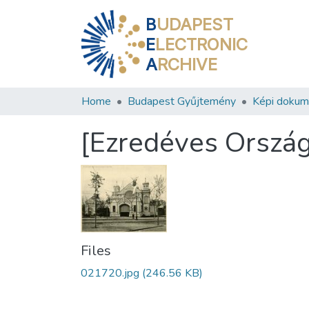
B
UDAPEST
E
LECTRONIC
A
RCHIVE
Home
Budapest Gyűjtemény
Képi doku
[Ezredéves Ország
Files
021720.jpg
(246.56 KB)