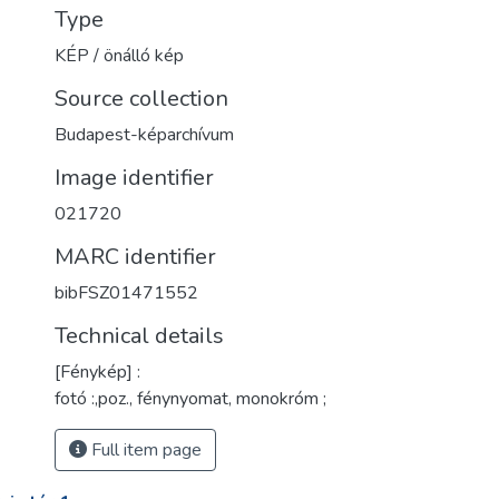
Type
KÉP / önálló kép
Source collection
Budapest-képarchívum
Image identifier
021720
MARC identifier
bibFSZ01471552
Technical details
[Fénykép] :
fotó :,poz., fénynyomat, monokróm ;
Full item page