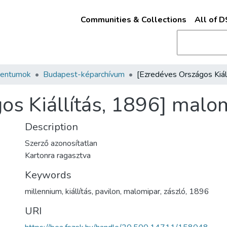
Communities & Collections
All of 
mentumok
Budapest-képarchívum
os Kiállítás, 1896] malo
Description
Szerző azonosítatlan
Kartonra ragasztva
Keywords
millennium
,
kiállítás
,
pavilon
,
malomipar
,
zászló
,
1896
URI