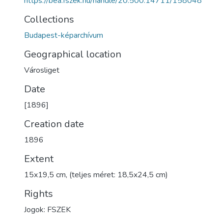
https://bea.fszek.hu/handle/20.500.14711/158048
Collections
Budapest-képarchívum
Geographical location
Városliget
Date
[1896]
Creation date
1896
Extent
15x19,5 cm, (teljes méret: 18,5x24,5 cm)
Rights
Jogok: FSZEK