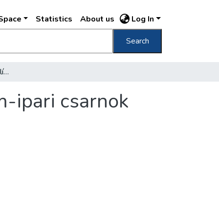
DSpace
Statistics
About us
Log In
Search
[Ezredéves Országos Kiállítás, 1896] malom-ipari csarnok
m-ipari csarnok