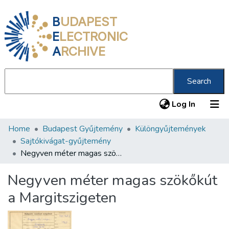
B
UDAPEST
E
LECTRONIC
A
RCHIVE
Search
(current
Log In
Home
Budapest Gyűjtemény
Különgyűjtemények
Communities & Collections
Sajtókivágat-gyűjtemény
All of DSpace
Negyven méter magas szökőkút a Margitszigeten
Statistics
Negyven méter magas szökőkút
About us
a Margitszigeten