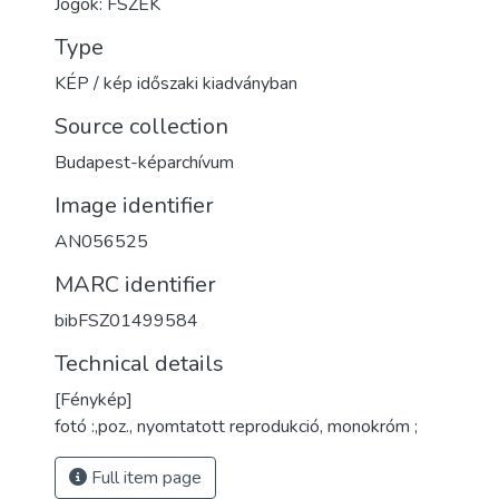
Jogok: FSZEK
Type
KÉP / kép időszaki kiadványban
Source collection
Budapest-képarchívum
Image identifier
AN056525
MARC identifier
bibFSZ01499584
Technical details
[Fénykép]
fotó :,poz., nyomtatott reprodukció, monokróm ;
Full item page