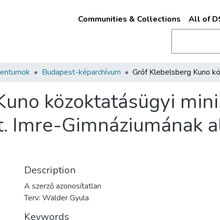
Communities & Collections
All of 
mentumok
Budapest-képarchívum
uno közoktatásügyi minis
t. Imre-Gimnáziumának al
Description
A szerző azonosítatlan
Terv: Walder Gyula
Keywords