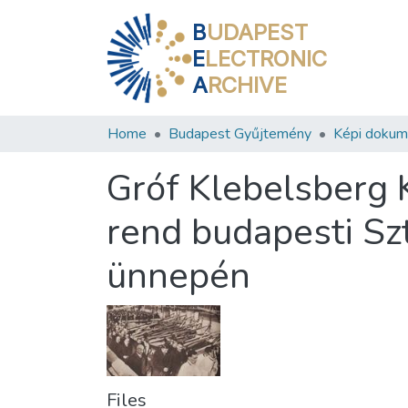
B
UDAPEST
E
LECTRONIC
A
RCHIVE
Home
Budapest Gyűjtemény
Képi doku
Gróf Klebelsberg K
rend budapesti Sz
ünnepén
Files