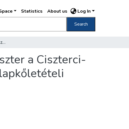
DSpace
Statistics
About us
Log In
Search
Gróf Klebelsberg Kuno közoktatásügyi miniszter a Ciszterci-rend budapesti Szt. Imre-Gimnáziumának alapkőletételi ünnepén
zter a Ciszterci-
apkőletételi