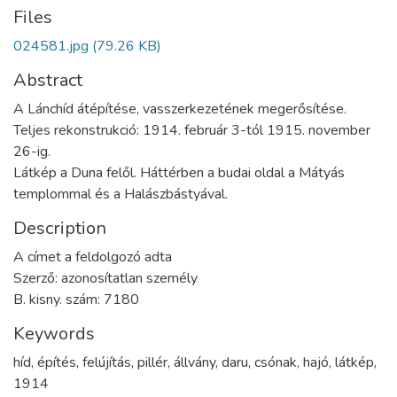
Files
024581.jpg
(79.26 KB)
Abstract
A Lánchíd átépítése, vasszerkezetének megerősítése.
Teljes rekonstrukció: 1914. február 3-tól 1915. november
26-ig.
Látkép a Duna felől. Háttérben a budai oldal a Mátyás
templommal és a Halászbástyával.
Description
A címet a feldolgozó adta
Szerző: azonosítatlan személy
B. kisny. szám: 7180
Keywords
híd
,
építés
,
felújítás
,
pillér
,
állvány
,
daru
,
csónak
,
hajó
,
látkép
,
1914