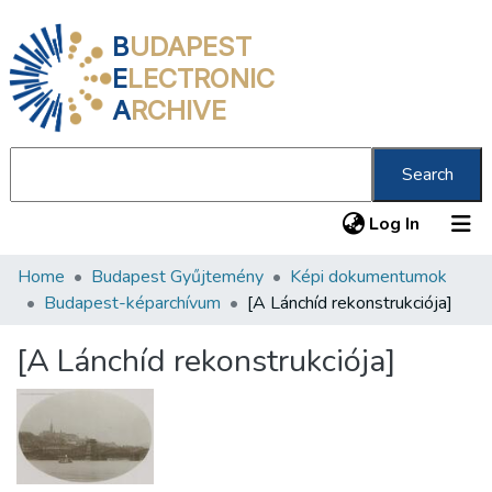
B
UDAPEST
E
LECTRONIC
A
RCHIVE
Search
(current
Log In
Home
Budapest Gyűjtemény
Képi dokumentumok
Communities & Collections
Budapest-képarchívum
[A Lánchíd rekonstrukciója]
All of DSpace
[A Lánchíd rekonstrukciója]
Statistics
About us