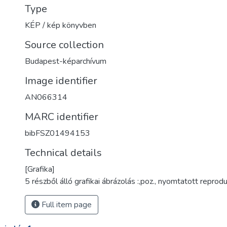
Type
KÉP / kép könyvben
Source collection
Budapest-képarchívum
Image identifier
AN066314
MARC identifier
bibFSZ01494153
Technical details
[Grafika]
5 részből álló grafikai ábrázolás :,poz., nyomtatott repro
Full item page