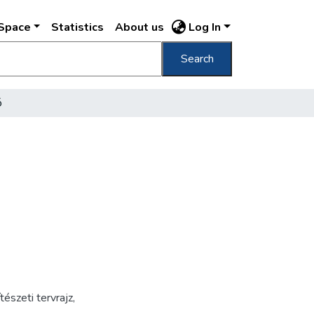
DSpace
Statistics
About us
Log In
Search
ó
tészeti tervrajz
,