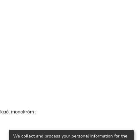
dukció, monokróm ;
We collect and process your personal information for the