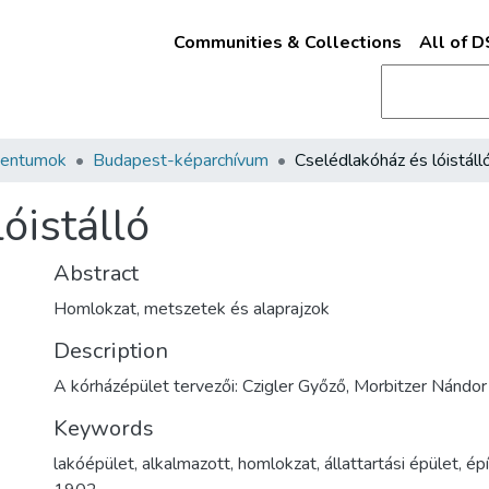
Communities & Collections
All of 
mentumok
Budapest-képarchívum
Cselédlakóház és lóistáll
óistálló
Abstract
Homlokzat, metszetek és alaprajzok
Description
A kórházépület tervezői: Czigler Győző, Morbitzer Nándor
Keywords
lakóépület
,
alkalmazott
,
homlokzat
,
állattartási épület
,
épí