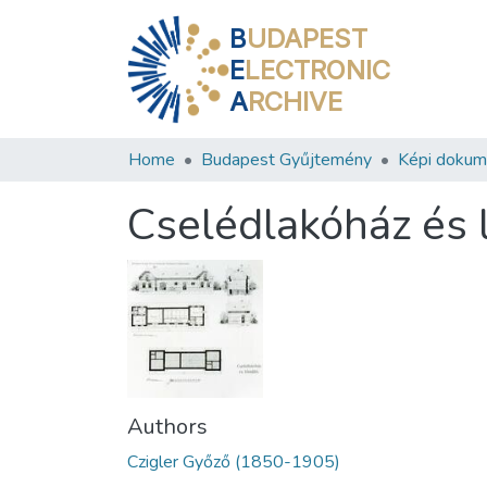
B
UDAPEST
E
LECTRONIC
A
RCHIVE
Home
Budapest Gyűjtemény
Képi doku
Cselédlakóház és l
Authors
Czigler Győző (1850-1905)