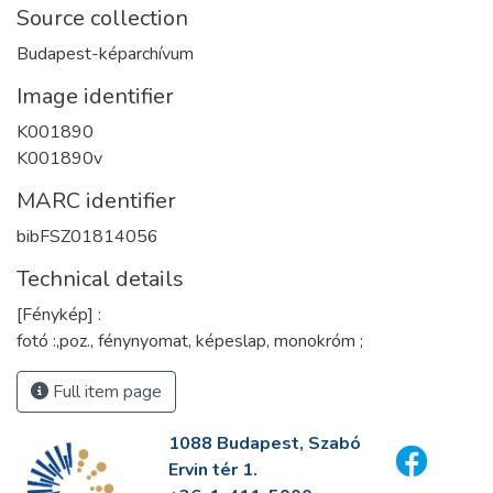
Source collection
Budapest-képarchívum
Image identifier
K001890
K001890v
MARC identifier
bibFSZ01814056
Technical details
[Fénykép] :
fotó :,poz., fénynyomat, képeslap, monokróm ;
Full item page
1088 Budapest, Szabó
Ervin tér 1.