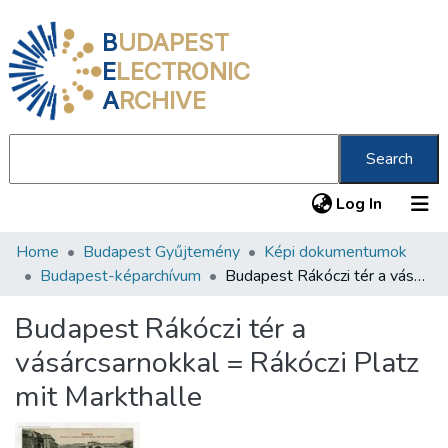
B
UDAPEST
E
LECTRONIC
A
RCHIVE
Search
(current
Log In
Home
Budapest Gyűjtemény
Képi dokumentumok
Communities & Collections
Budapest-képarchívum
Budapest Rákóczi tér a vásárcsarnokkal = Rákóczi Platz mit Markthalle
All of DSpace
Budapest Rákóczi tér a
Statistics
vásárcsarnokkal = Rákóczi Platz
About us
mit Markthalle