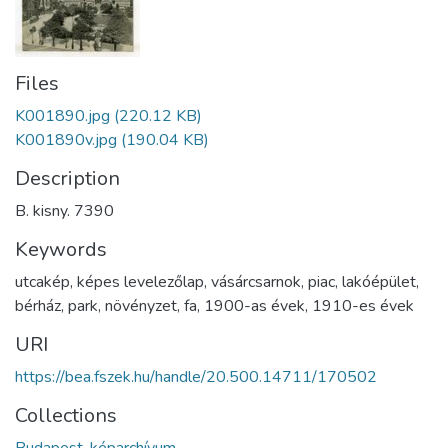
Files
K001890.jpg
(220.12 KB)
K001890v.jpg
(190.04 KB)
Description
B. kisny. 7390
Keywords
utcakép
,
képes levelezőlap
,
vásárcsarnok
,
piac
,
lakóépület
,
bérház
,
park
,
növényzet
,
fa
,
1900-as évek
,
1910-es évek
URI
https://bea.fszek.hu/handle/20.500.14711/170502
Collections
Budapest-képarchívum