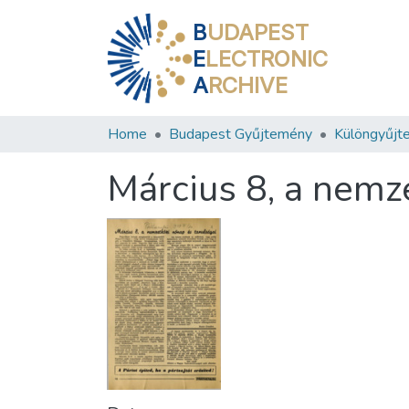
B
UDAPEST
E
LECTRONIC
A
RCHIVE
Home
Budapest Gyűjtemény
Különgyűjt
Március 8, a nemz