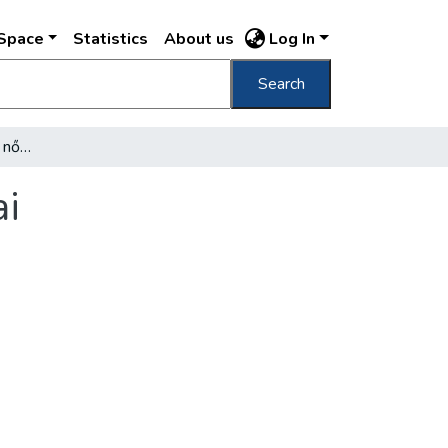
DSpace
Statistics
About us
Log In
Search
Március 8, a nemzetközi nőnap és tanulságai
ai