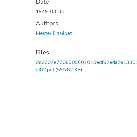
Date
1949-03-30
Authors
Mester Erzsébet
Files
0b2807e7806909601010edf62eda2e1330
bf82.pdf
(595.82 KB)